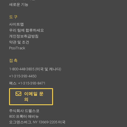
새로운 기능
도구
사이트맵
우리 팀에 합류하세요
개인정보취급방침
약관 및 조건
PosiTrack
접촉
1-800-448-3835
(미국 및 캐나다)
+1-315-393-4450
팩스: +1-315-393-8471
이메일 문
의
주식회사 드펠스코
800 프록터 애비뉴
오그덴스버그, NY 13669-2205 미국