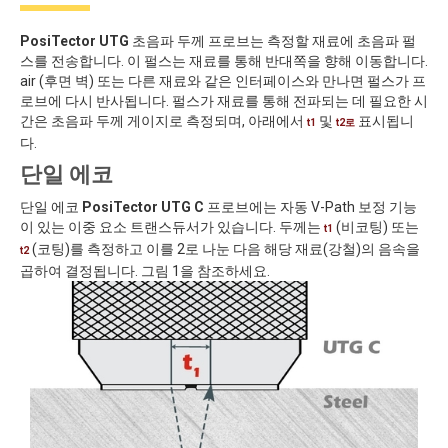
PosiTector UTG
초음파 두께 프로브는 측정할 재료에 초음파 펄
스를 전송합니다. 이 펄스는 재료를 통해 반대쪽을 향해 이동합니다.
air (후면 벽) 또는 다른 재료와 같은 인터페이스와 만나면 펄스가 프
로브에 다시 반사됩니다. 펄스가 재료를 통해 전파되는 데 필요한 시
간은 초음파 두께 게이지로 측정되며, 아래에서
및
표시됩니
t1
t2로
다.
단일 에코
단일 에코
PosiTector UTG C
프로브에는 자동 V-Path 보정 기능
이 있는 이중 요소 트랜스듀서가 있습니다. 두께는
(비코팅) 또는
t1
(코팅)를 측정하고 이를 2로 나눈 다음 해당 재료(강철)의 음속을
t2
곱하여 결정됩니다. 그림 1을 참조하세요.