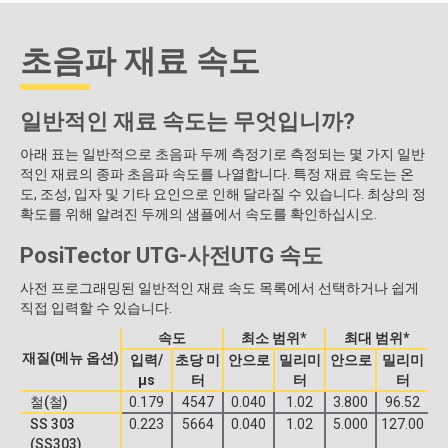
초음파 재료 속도
일반적인 재료 속도는 무엇입니까?
아래 표는 일반적으로 초음파 두께 측정기로 측정되는 몇 가지 일반
적인 재료의 종파 초음파 속도를 나열합니다. 특정 재료 속도는 온
도, 조성, 입자 및 기타 요인으로 인해 달라질 수 있습니다. 최상의 정
확도를 위해 알려진 두께의 샘플에서 속도를 확인하십시오.
PosiTector
UTG-사전
UTG 속도
사전 프로그래밍된 일반적인 재료 속도 목록에서 선택하거나 쉽게
직접 입력할 수 있습니다.
속도
최소 범위*
최대 범위*
재질(메뉴 옵션)
입력/
초당 미
안으로
밀리미
안으로
밀리미
μs
터
터
터
철(철)
0.179
4547
0.040
1.02
3.800
96.52
SS 303
0.223
5664
0.040
1.02
5.000
127.00
(SS303)