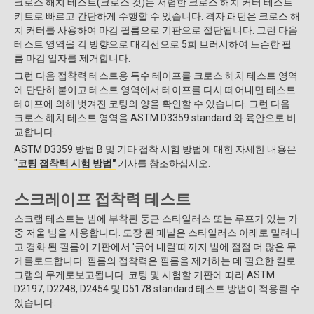
크로스 해치 테스트(크로스 컷)는 저렴한 크로스 해치 커터 테스트
키트로 빠르고 간단하게 수행할 수 있습니다. 격자 패턴은 크로스 해
치 커터를 사용하여 마감 필름으로 기판으로 절단됩니다. 그런 다음
테스트 영역을 각 방향으로 대각선으로 5회 브러시하여 느슨한 필
름 마감 입자를 제거합니다.
그런 다음 접착력 테스트용 특수 테이프를 크로스 해치 테스트 영역
에 단단히 붙이고 테스트 영역에서 테이프를 다시 떼어내면 테스트
테이프에 의해 벗겨진 코팅의 양을 확인할 수 있습니다. 그런 다음
크로스 해치 테스트 영역을 ASTM D3359 standard 와 육안으로 비
교합니다.
ASTM D3359 방법 B 및 기타 접착 시험 방법에 대한 자세한 내용은
"
코팅 접착력 시험 방법"
기사를 참조하십시오.
스크레이프 접착력 테스트
스크랩 테스트는 빔에 부착된 둥근 스타일러스 또는 루프가 있는 가
중 저울 빔을 사용합니다. 도장 된 패널은 스타일러스 아래로 밀려나
고 경화 된 필름이 기판에서 '긁어 내릴'때까지 빔에 점점 더 많은 무
게를로드합니다. 필름의 접착력은 필름을 제거하는 데 필요한 킬로
그램의 무게로보고됩니다. 코팅 및 시험할 기판에 따라 ASTM
D2197, D2248, D2454 및 D5178 standard 테스트 방법이 적용될 수
있습니다.