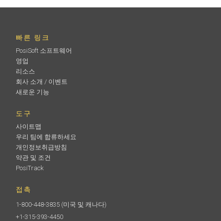
빠른 링크
PosiSoft 소프트웨어
영업
리소스
회사 소개 / 이벤트
새로운 기능
도구
사이트맵
우리 팀에 합류하세요
개인정보취급방침
약관 및 조건
PosiTrack
접촉
1-800-448-3835
(미국 및 캐나다)
+1-315-393-4450