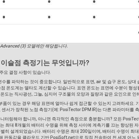
•
•
•
•
•
•
•
•
•
 Advanced (3) 모델에만 해당됩니다.
 이슬점 측정기는 무엇입니까?
 주요 결정 사항이 있습니다.
를 파악하는 것이 중요합니다. 일반적으로 표면, air 및 습구 온도, 상대
슬점 온도계는 델타도 계산할 수 있습니다. 표면 온도는 표면에 수분이 형
 온도는 직사광선, 그늘, 심지어 구조물의 모양과 질량과 같은 요인으로 인
부품이 있는 경우 해당 표면에 얼마나 쉽게 접근할 수 있는지 고려하세요.
센서가 장착된 노점 측정기(예: PosiTector DPM IR)는 다른 파라미
모니터링해야 합니까, 아니면 즉각적인 측정으로 충분합니까? 모든 PosiTect
델에는 최대 8개월의 배터리 수명을 위해 측정 사이에 계측기를 끄는 향상된 
히 설계되었습니다. 배터리 수명은 최대 200일이며, 배터리 수명이 최대 600일
WiFi를 통해 판독값을 클라우드 기반 PosiSoft.net으로 직접 전송하여 전 