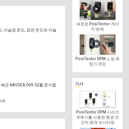
새로운 PosiTector 게이
지 본체
 온도, 이슬점 온도, 표면 온도와 이슬
PosiTector DPM 노점 측
정기 개요
기사
32 및 해군 NAVSEA 009-32를 준수합
소스
PosiTector DPM 시리즈
계측기를 사용한 환경 조
건의 원격 모니터링