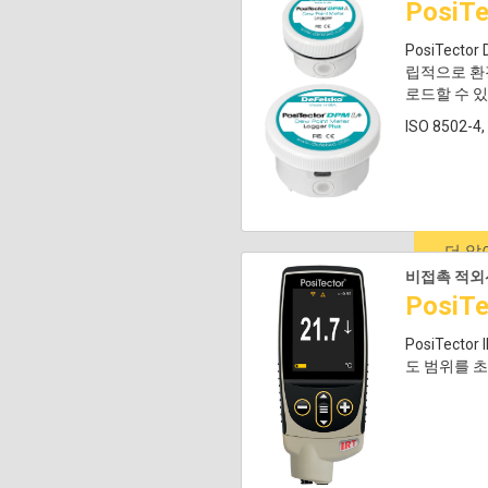
PosiT
PosiTect
립적으로 환경
로드할 수 
ISO 8502-
더 
비접촉 적외
PosiT
PosiTec
도 범위를 