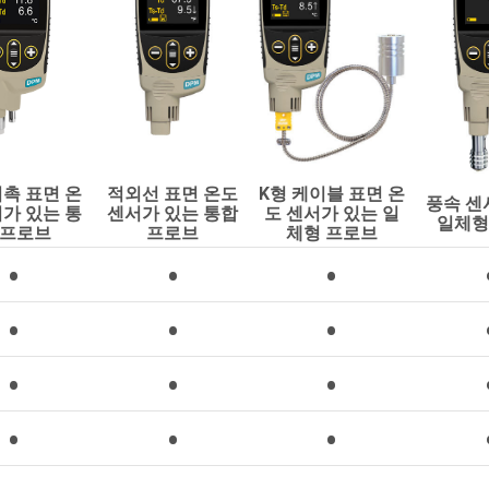
접촉 표면 온
적외선 표면 온도
K형 케이블 표면 온
풍속 센
서가 있는 통
센서가 있는 통합
도 센서가 있는 일
일체형
 프로브
프로브
체형 프로브
•
•
•
•
•
•
•
•
•
•
•
•