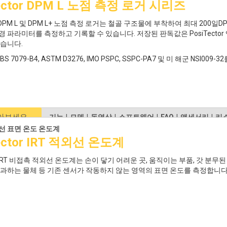
ector DPM L 노점 측정 로거 시리즈
or DPM L 및 DPM L+ 노점 측정 로거는 철골 구조물에 부착하여 최대 200일DPM
 파라미터를 측정하고 기록할 수 있습니다. 저장된 판독값은 PosiTector 앱(
있습니다.
4, BS 7079-B4, ASTM D3276, IMO PSPC, SSPC-PA7 및 미 해군 NSI009
알아보세요
기능
|
모델
|
동영상
|
소프트웨어
|
FAQ
|
액세서리
|
리
선 표면 온도 온도계
ector IRT 적외선 온도계
tor IRT 비접촉 적외선 온도계는 손이 닿기 어려운 곳, 움직이는 부품, 갓 분무
초과하는 물체 등 기존 센서가 작동하지 않는 영역의 표면 온도를 측정합니다