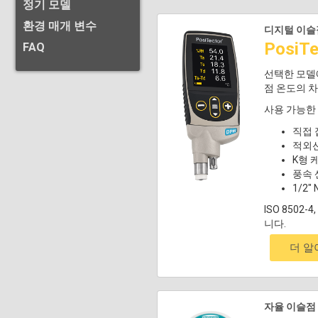
정기 모델
환경 매개 변수
디지털 이슬
Posi
FAQ
선택한 모델에 
점 온도의 차
사용 가능한 
직접 
적외선
K형 
풍속 
1/2
ISO 8502-4
니다.
더 
자율 이슬점