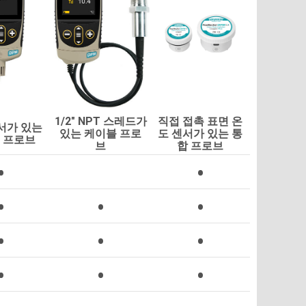
1/2" NPT 스레드가
직접 접촉 표면 온
서가 있는
있는 케이블 프로
도 센서가 있는 통
 프로브
브
합 프로브
•
•
•
•
•
•
•
•
•
•
•
•