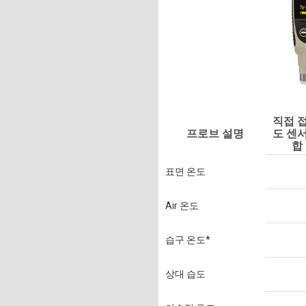
직접 
프로브 설명
도 센
합
표면 온도
Air 온도
습구 온도*
상대 습도