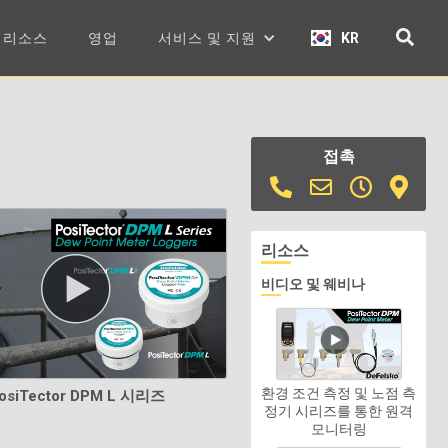
리소스
영업
서비스 및 지원
KR
접촉
리소스
비디오 및 웨비나
환경 조건 측정 및 노점 측
osiTector DPM L 시리즈
정기 시리즈를 통한 원격
모니터링