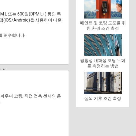
 L 또는 600일(DPM L+) 동안 독
iOS/Android)을 사용하여 다운
페인트 및 코팅 도포를 위
한 환경 조건 측정
-32를 준수합니다.
팽창성 내화성 코팅 두께
를 측정하는 방법
소스
된 파우더 코팅, 직접 접촉 센서의 온
실외 기후 조건 측정
.