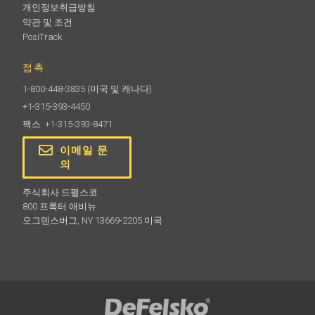
개인정보취급방침
약관 및 조건
PosiTrack
접촉
1-800-448-3835
(미국 및 캐나다)
+1-315-393-4450
팩스: +1-315-393-8471
이메일 문
의
주식회사 드펠스코
800 프록터 애비뉴
오그덴스버그, NY 13669-2205 미국