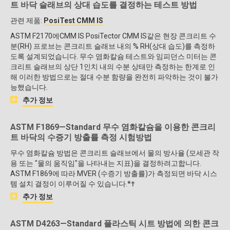
트 바닥 슬래브의 상대 습도를 결정하는 테스트 방법
관련 제품:
PosiTest CMM IS
ASTM F2170에CMM IS PosiTector CMM IS같은 현장 콘크리트 수
분(RH) 프로브는 콘크리트 슬래브 내의 % RH(상대 습도)를 측정하
도록 설계되었습니다. 무수 염화칼슘 테스트와 임피던스 미터는 콘
크리트 슬래브의 상단 1인치 내의 수분 상태만 측정하는 한계로 인
해 이러한 방법으로는 절대 수분 함량을 완전히 파악하는 것이 불가
능했습니다.
추가 정보
ASTM F1869—Standard 무수 염화칼슘을 이용한 콘크리
트 바닥의 수증기 방출률 측정 시험방법
무수 염화칼슘 방법은 콘크리트 슬래브에서 물의 방사율 (모세관 작
용 또는 "물의 움직임"을 나타내는 지표)을 결정하려고합니다.
ASTM F1869에 따라 MVER (수증기 방출률)가 측정되면 바닥 시스
템 설치 결정이 이루어질 수 있습니다.*†
추가 정보
ASTM D4263—Standard 플라스틱 시트 방법에 의한 콘크