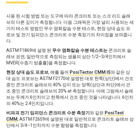
사용 된 시험 방법 또는 도구에 따라 콘크리트 또는 스크 리드 슬래
브의 다른 깊이가 측정됩니다. 다음 그래픽은 가장 널리 사용되는 세
가지 테스트 방법인 무수 염화칼슘 수분 테스트, 현장 상대 습도 프
로브 및 전기 임피던스 콘크리트 수분 측정기의 차이점을 보여줍니
다.
ASTM F1869에 설명 된
무수 염화칼슘 수분 테스트는
콘크리트 슬
래브 표면, 일반적으로 측정되는 샘플의 상단 1/2–3/4인치에서
MVER(수증기 방출률)을 측정합니다.
현장 상대 습도 프로브
, 예를 들어
PosiTector CMM IS
와 같은 상
대 습도 프로브는 ASTM F2170에 설명된 대로 한쪽(상단)에서 건조
중인 콘크리트 슬래브의 40% 깊이 또는 양쪽(상단과 하단)에서 건
조 중인 콘크리트 슬래브의 20% at 측정합니다. 아래 그림에서 슬래
브는 두께가 6인치이고 한쪽에서 건조 중인 것을 나타냅니다. 6인치
의 40%는 2.4인치입니다.
비파괴 전기 임피던스 콘크리트 수분 측정기
와 같은
PosiTest
CMM
, ASTM F2659에 설명된 대로 일반적으로 콘크리트 슬래브 상
단에서 3/4–1인치까지 수분 함량을 측정합니다.