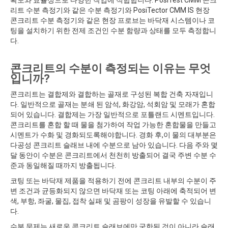
확도와 효율성으로 다양한 작업에 적합합니다. PosiTest CMM 콘크
리트 수분 측정기와 같은 수분 측정기와 PosiTector CMM IS 현장
콘크리트 수분 측정기와 같은 현장 프로브는 바닥재 시스템이나 코
팅을 설치하기 위한 전제 조건인 수분 함량과 상태를 모두 측정합니
다.
콘크리트의 수분이 측정되는 이유는 무엇
입니까?
콘크리트는 결합제와 결합하는 골재로 구성된 복합 건축 자재입니
다. 일반적으로 골재는 분쇄 된 암석, 화강암, 석회암 및 모래가 혼합
되어 있습니다. 결합제는 가장 일반적으로 포틀랜드 시멘트입니다.
콘크리트를 혼합 할 때 물을 첨가하여 작업 가능한 혼합물을 만들고
시멘트가 수화 및 경화되도록해야합니다. 경화 후,이 물의 대부분은
다공성 콘크리트 슬래브 내에 수분으로 남아 있습니다. 다음 주와 몇
달 동안이 수분은 콘크리트에서 천천히 방출되어 결국 주변 수분 수
준과 동일해질 때까지 방출됩니다.
코팅 또는 바닥재 제품을 적용하기 전에 콘크리트 내부의 수분이 주
변 조건과 균등화되지 않으면 바닥재 또는 코팅 아래에 축적되어 변
색, 부항, 좌굴, 물집, 접착 실패 및 곰팡이 성장을 유발할 수 있습니
다.
수분 문제는 새로운 콘크리트 슬래브에만 국한된 것이 아니라 슬래