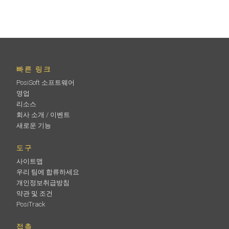
빠른 링크
PosiSoft 소프트웨어
영업
리소스
회사 소개 / 이벤트
새로운 기능
도구
사이트맵
우리 팀에 합류하세요
개인정보취급방침
약관 및 조건
PosiTrack
접촉