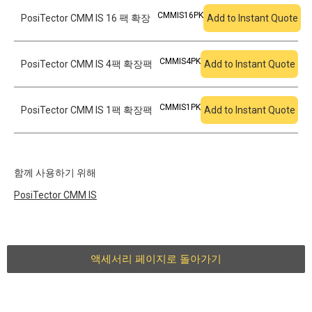
CMMIS16PK
PosiTector CMM IS 16 팩 확장
Add to Instant Quote
CMMIS4PK
PosiTector CMM IS 4팩 확장팩
Add to Instant Quote
CMMIS1PK
PosiTector CMM IS 1팩 확장팩
Add to Instant Quote
함께 사용하기 위해
PosiTector
CMM IS
액세서리 페이지로 돌아가기