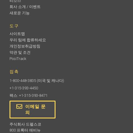
리소스
회사 소개 / 이벤트
새로운 기능
도구
사이트맵
우리 팀에 합류하세요
개인정보취급방침
약관 및 조건
PosiTrack
접촉
1-800-448-3835
(미국 및 캐나다)
+1-315-393-4450
팩스: +1-315-393-8471
이메일 문
의
주식회사 드펠스코
800 프록터 애비뉴