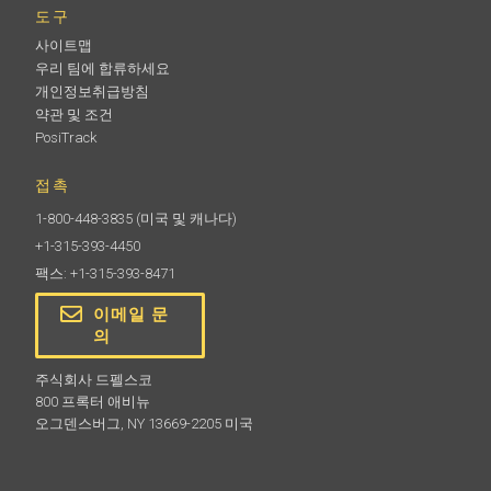
도구
사이트맵
우리 팀에 합류하세요
개인정보취급방침
약관 및 조건
PosiTrack
접촉
1-800-448-3835
(미국 및 캐나다)
+1-315-393-4450
팩스: +1-315-393-8471
이메일 문
의
주식회사 드펠스코
800 프록터 애비뉴
오그덴스버그, NY 13669-2205 미국