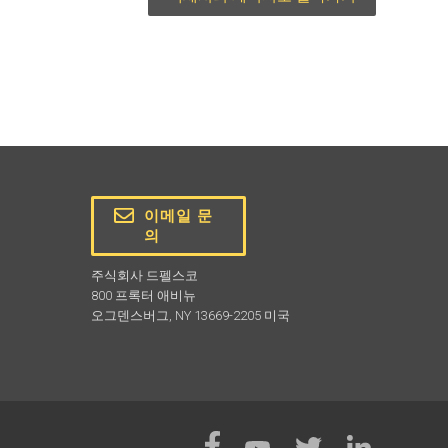
이메일 문
의
주식회사 드펠스코
800 프록터 애비뉴
오그덴스버그, NY 13669-2205 미국