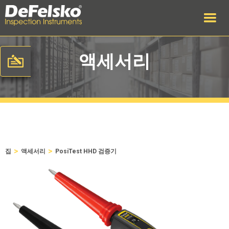
액세서리
>
>
집
액세서리
PosiTest HHD 검증기