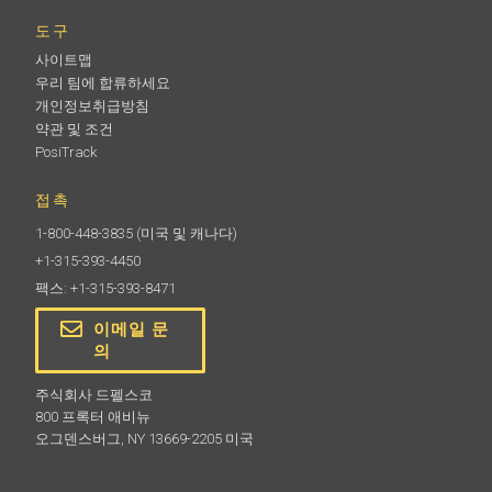
도구
사이트맵
우리 팀에 합류하세요
개인정보취급방침
약관 및 조건
PosiTrack
접촉
1-800-448-3835
(미국 및 캐나다)
+1-315-393-4450
팩스: +1-315-393-8471
이메일 문
의
주식회사 드펠스코
800 프록터 애비뉴
오그덴스버그, NY 13669-2205 미국