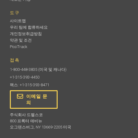
도구
사이트맵
우리 팀에 합류하세요
개인정보취급방침
약관 및 조건
PosiTrack
접촉
1-800-448-3835
(미국 및 캐나다)
+1-315-393-4450
팩스: +1-315-393-8471
이메일 문
의
주식회사 드펠스코
800 프록터 애비뉴
오그덴스버그, NY 13669-2205 미국