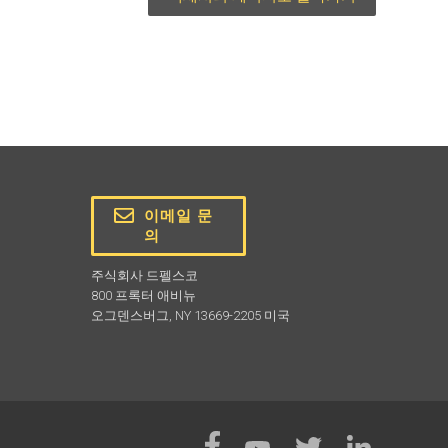
이메일 문
의
주식회사 드펠스코
800 프록터 애비뉴
오그덴스버그, NY 13669-2205 미국