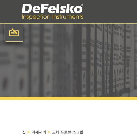
>
>
집
액세서리
교체 프로브 스크린