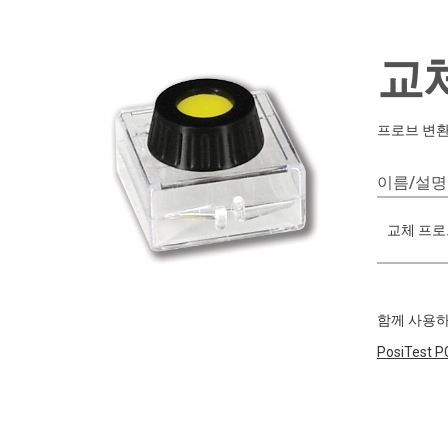
교
프로브 변환
이름/설명
교체 프로브
함께 사용하
PosiTest
P