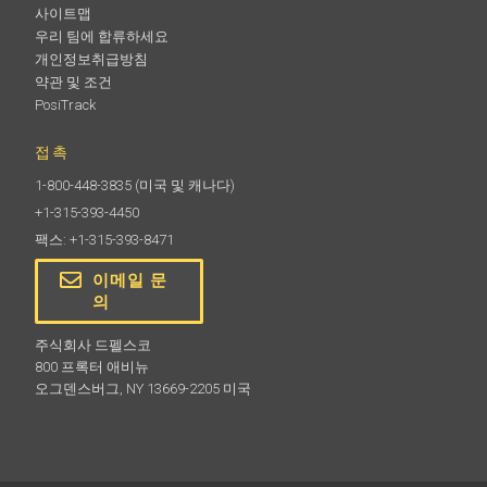
사이트맵
우리 팀에 합류하세요
개인정보취급방침
약관 및 조건
PosiTrack
접촉
1-800-448-3835
(미국 및 캐나다)
+1-315-393-4450
팩스: +1-315-393-8471
이메일 문
의
주식회사 드펠스코
800 프록터 애비뉴
오그덴스버그, NY 13669-2205 미국