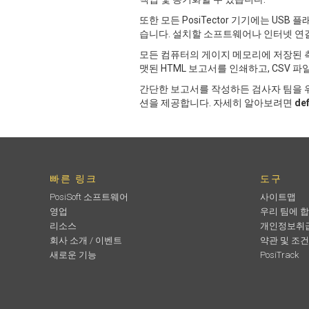
또한 모든 PosiTector 기기에는 U
습니다. 설치할 소프트웨어나 인터넷 연
모든 컴퓨터의 게이지 메모리에 저장된 측
맷된 HTML 보고서를 인쇄하고, CSV 파
간단한 보고서를 작성하든 검사자 팀을 
션을 제공합니다. 자세히 알아보려면
de
빠른 링크
도구
PosiSoft 소프트웨어
사이트맵
영업
우리 팀에 
리소스
개인정보취
회사 소개 / 이벤트
약관 및 조건
새로운 기능
PosiTrack