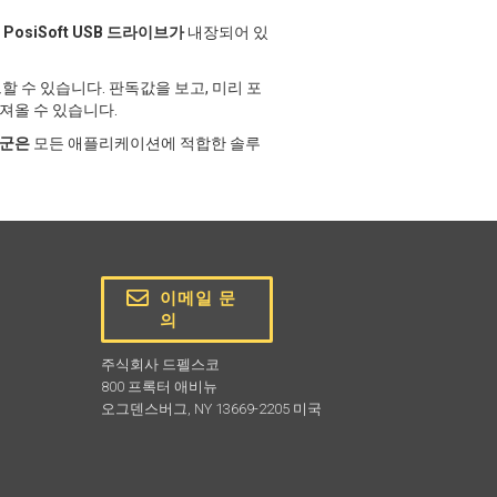
는
PosiSoft USB 드라이브가
내장되어 있
 수 있습니다. 판독값을 보고, 미리 포
 가져올 수 있습니다.
품군은
모든 애플리케이션에 적합한 솔루
이메일 문
의
주식회사 드펠스코
800 프록터 애비뉴
오그덴스버그, NY 13669-2205 미국