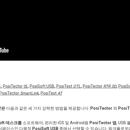
톱
,
PosiTector 앱
,
PosiSoft USB
,
PosiTest
OTL
,
PosiTector
RTR 3D
,
PosiSo
PosiTector
SmartLink
,
PosiTest
AT
군은
다음과 같은 세 가지 강력한 방법을 제공합니다.
PosiTector
와
PosiT
Soft 데스크톱
소프트웨어, 편리한 iOS 및 Android용
PosiTector 앱
, US
인터페이스인 다목적
PosiSoft USB
중에서 선택할 수 있습니다. 워크플로우