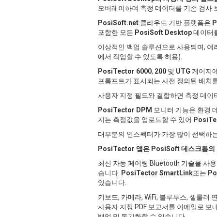
오버레이하여 측정 데이터를 기존 검사 
PosiSoft.net
클라우드 기반 플랫폼은
P
포함한 모든
PosiSoft Desktop
데이터를
이상적인 백업 솔루션으로 사용되며, 여러
에서 작업할 수 있도록 허용).
PosiTector 6000
,
200
및
UTG
게이지에
프롬프트가 표시되는 사전 정의된 배치
사용자 지정 필드와 결합하면 측정 데이
PosiTector DPM
모니터 기능은 환경 데
지는 측정값을 업로드할 수 있어
PosiTe
대부분의 인스펙터가 가장 많이 선택하
PosiTector 앱은
PosiSoft 데스크톱의
최신 자동 페어링 Bluetooth 기술을
습니다.
PosiTector SmartLink
또는
Po
있습니다.
키보드, 카메라, WiFi, 블루투스, 셀
사용자 지정 PDF 보고서를 이메일로 보
백업 및 동기화할 수 있습니다.