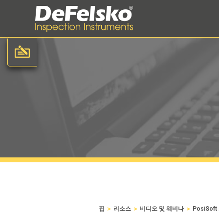
>
>
>
집
리소스
비디오 및 웨비나
PosiS