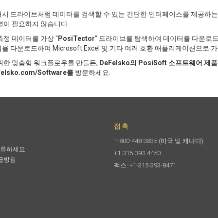
SB 플래시 드라이브처럼 데이터를 검색할 수 있는 간단한 인터페이스를 제공하
결이 필요하지 않습니다.
정 데이터를 가상 "
PosiTector
" 드라이브를 탐색하여 데이터를 다운로드할
일을 다운로드하여 Microsoft Excel 및 기타 여러 호환 애플리케이션으로
위한 맞춤형 워크플로우를 만들든,
DeFelsko의 PosiSoft 소프트웨어 제
felsko.com/Software를
방문하세요.
접촉
1-800-448-3835
(미국 및 캐나다)
합류하세요
+1-315-393-4450
급방침
팩스: +1-315-393-8471