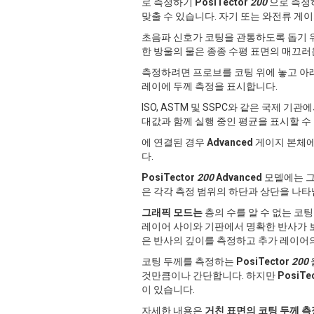
로 측정하기
PosiTector
200
으로 측정하
맞출 수 있습니다. 자기 또는 와전류 게
초음파 신호가 코팅을 관통하도록 돕기
한 방울의 물은 종종 수평 표면의 매끄러
측정하려면 프로브를 코팅 위에 놓고 아
레이에 두께 측정을 표시합니다.
ISO, ASTM 및 SSPC와 같은 국제 
대값과 함께 실행 중인 평균을 표시할 수
에 연결된 경우
Advanced
게이지 본체에
다.
PosiTector
200
Advanced
모델에는 그
은 각각 측정 범위의 하단과 상단을 나타
그래픽 모드는
층의 수를 알 수 없는 코
레이어 사이와 기판에서 명확한 반사가 보
은 반사의 깊이를 측정하고 추가 레이어의
코팅 두께를 측정하는
PosiTector
200
것만큼이나 간단합니다. 하지만
PosiTe
이 있습니다.
자세한 내용은
거친 표면의 코팅 두께 측