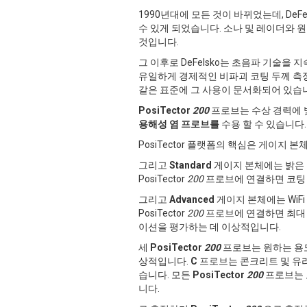
1990년대에 모든 것이 바뀌었는데, DeFe
수 있게 되었습니다. 소나 및 레이더와 원
것입니다.
그 이후로 DeFelsko는 초음파 기술을
유일하게 경제적인 비파괴 코팅 두께 측정 옵
같은 표준에 그 사용이 문서화되어 있습
PosiTector
200
프로브는 수상 경력에 빛
용해성 염 프로브를
수용 할 수 있습니다.
PosiTector 플랫폼의 핵심은 게이지 
그리고
Standard
게이지 본체에는 밝은 컬
PosiTector
200
프로브에 연결하면 코팅 
그리고
Advanced
게이지 본체에는 WiFi
PosiTector
200
프로브에 연결하면 최대 
이션을 평가하는 데 이상적입니다.
세
PosiTector
200
프로브는 원하는 용도
상적입니다.
C
프로브는 콘크리트 및 유
습니다. 모든
PosiTector
200
프로브는 
니다.