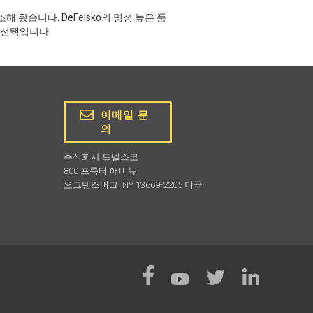
 왔습니다. DeFelsko의 명성 높은 품
 선택입니다.
이메일 문
의
주식회사 드펠스코
800 프록터 애비뉴
오그덴스버그, NY 13669-2205 미국