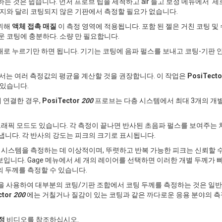
는 것은 쉽습니다. 먼저 프로브 팁을 세척하고 air 들고 보정 메뉴에서 '
이지와 달리 코팅되지 않은 기판에서 측정할 필요가 없습니다.
 위해
액체 접촉 매질
이 측정 영역에 적용됩니다. 포함 된 젤은 거친 코팅 및
운 코팅에 충분하다. 소량 만 필요합니다.
래로 누르기만 하면 됩니다. 기기는 코팅에 음파 펄스를 보내고 코팅-기판
기관에서는 여러 측정값의 평균을 계산할 것을 권장합니다. 이 작업은
PosiTect
 있습니다.
 연결한 경우,
PosiTector
200
프로브는 다층 시스템에서 최대 3개의 개별
래픽 모드도 있습니다. 각 측정이 끝나면 반사된 초음파 펄스를 보여주는 
냅니다. 각 반사의 강도는 피크의 크기로 표시됩니다.
팅 시스템을 측정하는 데 이상적이며, 뚜렷하고 반복 가능한 피크는 신뢰할 
입니다. Gage 메뉴에서 세 개의 레이어를 선택하면 이러한 개별 두께가 
 두께를 측정할 수 있습니다.
을 사용하여 대부분의 코팅/기판 조합에서 코팅 두께를 측정하는 것은 일
ctor
200
에는 거칠거나 질감이 있는 코팅과 같은 까다로운 응용 분야의 측
정
비디오를 참조하십시오.