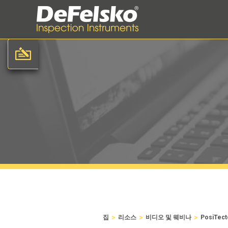
>
>
>
집
리소스
비디오 및 웨비나
PosiTe