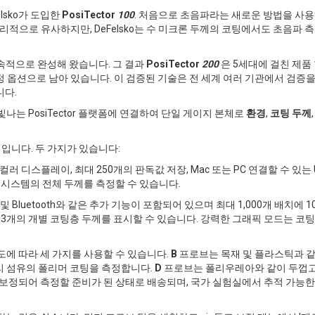
lsko가 도입한
PosiTector
100
. 처음으로 초음파라는 새로운 방법을 사
리적으로 유사하지만, DeFelsko는 수 미크론 두께의 코팅에서도 초음파 
 지속적으로 완성해 왔습니다. 그 결과
PosiTector
200
은 5세대에 걸친 제품
션으로 남아 있습니다. 이 검증된 기술은 전 세계 여러 기관에서 검증을 거쳤으며
니다.
나는 PosiTector 플랫폼에 연결하여 단일 게이지 본체로
환경
,
코팅 두께
본체입니다. 두 가지가 있습니다:
러 디스플레이, 최대 250개의 판독값 저장, Mac 또는 PC 연결할 수 있는
시스템의 전체 두께를 측정할 수 있습니다.
 및 Bluetooth와 같은 추가 기능이 포함되어 있으며 최대 1,000개 배치에
3개의 개별 코팅층 두께를 표시할 수 있습니다. 강력한 그래픽 모드는 코
에 따라 세 가지를 사용할 수 있습니다.
B
프로브는 목재 및 플라스틱과 같
리 섬유의 폴리머 코팅을 측정합니다.
D
프로브는 폴리우레아와 같이 두껍고
보정되어 측정할 준비가 된 상태로 배송되며, 국가 실험실에서 추적 가능한