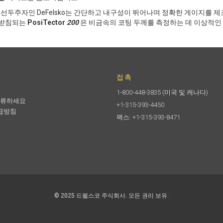
선두주자인 DeFelsko는 간단하고 내구성이 뛰어나며 정확한 게이지를 제조해
 뒷받침되는
PosiTector
200
은 비금속의 코팅 두께를 측정하는 데 이상적인
접촉
1-800-448-3835
(미국 및 캐나다)
합류하세요
+1-315-393-4450
급방침
팩스: +1-315-393-8471
© 2025 드펠스코 주식회사. 모든 권리 보유.