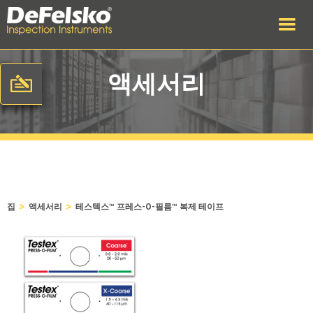
액세서리
>
>
집
액세서리
테스텍스™ 프레스-O-필름™ 복제 테이프