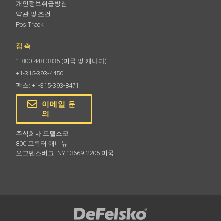
개인정보취급방침
약관 및 조건
PosiTrack
접촉
1-800-448-3835
(미국 및 캐나다)
+1-315-393-4450
팩스: +1-315-393-8471
이메일 문
의
주식회사 드펠스코
800 프록터 애비뉴
오그덴스버그, NY 13669-2205 미국