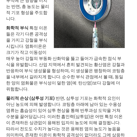
부식에 큰 영향을 미치
는 반면, 총 농도는 물리
적 기포 형성을 주도합
니다.
화학적 부식
특정 이온
들은 각기 다른 공격성
을 가지고 강철을 부식
시킵니다. 염화이온은
크기가 작고 이동성이
매우 높아 강철의 부동화 산화막을 뚫고 들어가 급속한 점식 부
식을 유발합니다. 산업 지역에서 흔히 발견되는 황산염은 강철과
반응하여 부식 생성물을 형성하며, 이 생성물은 팽창하여 코팅층
을 내부에서 갈라지게 합니다. 순수한 부식 관점에서 볼 때, 동일
한 양의 염화물은 부식성이 덜한 염(예: 탄산염)보다 강철에 더
위험합니다.
물리적 손상 (삼투성 기포)
반면, 삼투성 기포는 화학적 요인이
아닌 농도에 의해 발생합니다. 코팅층 아래에 남아 있는 수용성
염류는 흡습성이 있어 삼투 현상을 통해 반투과성 도막을 거쳐
수분을 끌어당깁니다. 이러한 흡인력(삼투압)은 어떤 특정 이온
이 존재하든 상관없이 용해된 입자의 농도에 의해 결정됩니다.
따라서 전도도 수치가 높다는 것은 용해된 염의 농도가 높음을
의미하며, 존재한 이온이 화학적 공격성이 없더라도 그에 상응하