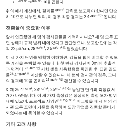
µg/cm²
mg/m²
=>
: 10을 곱한다
µg/cm²
위의 예시 계산에서, 결과를
단위로 보고해야 한다면 단순
µg/cm²가
히 10으로 나누면 되며, 이 경우 최종 결과는 2.4
됩니다.
전환율이 중요한 이유
앞서 언급했던 세 명의 검사관들을 기억하시나요? 세 명 모두 표
면 상태가 규격 범위 내에 있다고 판단했으나, 보고한 단위는 각
mg/m²
µg/cm²로
각 22 µS/cm, 28
, 2.5
달랐습니다.
이 세 가지 단위를 명확히 이해하면, 값들을 쉽게 비교할 수 있도
록 계산을 수행할 수 있습니다. 첫 번째 검사관이 3ml의 추출액
1250mm²인
과 면적이
시험 셀을 사용했음을 확인한 후, 표면 밀도
26
mg/m²로
를
.4
계산할 수 있습니다. 세 번째 검사관의 경우, 그녀
25 mg/m²로
의 결과에 10을 곱하여
환산할 수 있습니다.
mg/m²
mg/m²
mg/m²라는
이제 26.4
, 28
, 25
동일한 단위의 측정값 세
개가 나왔습니다. 이 세 가지 측정값은 정상적인 측정 오차 범위
50 mg/m²와
내에 있으며, 프로젝트 사양인
비교했을 때 세 명의 검
사관 모두 표면이 기준을 충족하여 도장 작업을 진행할 준비가
되었다는 데 동의할 수 있습니다.
기타 고려 사항