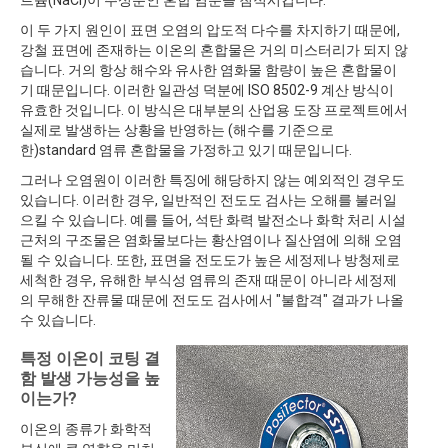
트륨(NaCl)이 주성분인 혼합 염분을 침적시킵니다.
이 두 가지 원인이 표면 오염의 압도적 다수를 차지하기 때문에,
강철 표면에 존재하는 이온의 혼합물은 거의 미스터리가 되지 않
습니다. 거의 항상 해수와 유사한 염화물 함량이 높은 혼합물이
기 때문입니다. 이러한 일관성 덕분에 ISO 8502-9 계산 방식이
유효한 것입니다. 이 방식은 대부분의 산업용 도장 프로젝트에서
실제로 발생하는 상황을 반영하는 (해수를 기준으로
한)standard 염류 혼합물을 가정하고 있기 때문입니다.
그러나 오염원이 이러한 특징에 해당하지 않는 예외적인 경우도
있습니다. 이러한 경우, 일반적인 전도도 검사는 오해를 불러일
으킬 수 있습니다. 예를 들어, 석탄 화력 발전소나 화학 처리 시설
근처의 구조물은 염화물보다는 황산염이나 질산염에 의해 오염
될 수 있습니다. 또한, 표면을 전도도가 높은 세정제나 방청제로
세척한 경우, 유해한 부식성 염류의 존재 때문이 아니라 세정제
의 무해한 잔류물 때문에 전도도 검사에서 "불합격" 결과가 나올
수 있습니다.
특정 이온이 코팅 결
함 발생 가능성을 높
이는가?
이온의 종류가 화학적