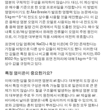
염분의 구체적인 구성을 파악하지 않습니다. 대신, 이 계산 방식
은 해수를 기준으로 한 오염 프로파일을 가정합니다. 이 방법의
명명자이기도 한 Åke Bresle가 발표한 영향력 있는 논문에서는
5 kg·m⁻²·S⁻¹의 전도도 상수를 사용할 것을 제안했습니다. 이 값
은 용해성 염분 오염의 기준 모델로 사용되는 해수 내 전도도와
총 용해 염분 질량 간의 관계에서 직접 도출된 것입니다. 해수 및
내륙 도로/해상 염분에서 유래한 잔류물이 오염의 주된 원인이
므로, 이 가정은 대부분의 적용 사례에서 여전히 유효합니다.
표면에 단일 염류(예: NaCl)나 특정 이온(예: Cl⁻)만 존재한다는
가정을 바탕으로 다른 상수 값들이 제안되기도 했다. 이러한 대
안 값들은 특정 용도나 비교를 위해 가끔 지정되기도 하지만, ISO
8502-9는 일반적인 산업용 표면 전처리에 대해 5 kg·m⁻²·S⁻¹의
상수 값을 규정하고 있다.
특정 염이온이 중요한가요?
이에 대한 답을 찾으려면 염분의 at 합니다. 대부분의 도장 공사
에서 특정 이온의 구성은 예측 가능할 정도로 일관되므로 큰 문
제가 되지 않습니다. 철골 구조물에 발생하는 용해성 염분 오염
의 대부분은 주로 두 가지 원천에서 비롯됩니다. air 제설용 air .
바다에서 날아온 염분은 내륙 깊숙이까지 이동할 수 있으며, 도
로와 교량에는 흔히 암염이 뿌려집니다. 이 두 원천 모두 염화나