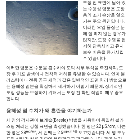
도장 전 표면에 남아 있
는 수용성 염분은 도장
층의 조기 손상을 일으
키는 주요 원인입니다.
이러한 오염 물질은 눈
에 잘 띄지 않는 경우가
많지만, 도장 수명을 현
저히 단축시키고 유지
보수 비용을 증가시킬
수 있습니다.
이러한 염분은 수분을 흡수하여 도막 하부 부식을 촉진하며, 도
장 후 기포 발생이나 접착력 저하를 유발할 수 있습니다. 연마 블
라스팅이나 전동 공구 세척과 같은 일반적인 표면 처리 방법으로
는 용해성 염분을 확실하게 제거하기 어렵기 때문에, 장기적인
도장 성능을 보장하기 위해서는 도장 전 확인 작업이 매우 중요
합니다.
용해성 염 수치가 왜 혼란을 야기하는가
세 명의 검사관이 브레슬(Bresle) 방법을 사용하여 동일한 블라
스팅 처리된 강철 표면을 측정했습니다. 한 명은 22 µS/cm, 다른
mg/m²
µg/cm²를
한 명은 28
, 세 번째는 2.5
보고했습니다. 세 명 모두
표면 상태가 허용 기준에 부합한다고 판단했습니다. 과연 누가