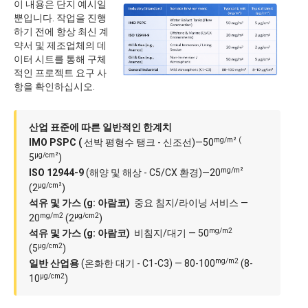
이 내용은 단지 예시일
뿐입니다. 작업을 진행
하기 전에 항상 최신 계
약서 및 제조업체의 데
이터 시트를 통해 구체
적인 프로젝트 요구 사
항을 확인하십시오.
산업 표준에 따른 일반적인 한계치
mg/m² (
IMO PSPC (
선박 평형수 탱크 - 신조선)—50
µg/cm²
5
)
mg/m²
ISO 12944-9
(해양 및 해상 - C5/CX 환경)—20
µg/cm²
(2
)
석유 및 가스 (g: 아람코)
중요 침지/라이닝 서비스 —
mg/m2
µg/cm2
20
(2
)
mg/m2
석유 및 가스 (g: 아람코)
비침지/대기 — 50
µg/cm2
(5
)
mg/m2
일반 산업용
(온화한 대기 - C1-C3) — 80-100
(8-
µg/cm2
10
)