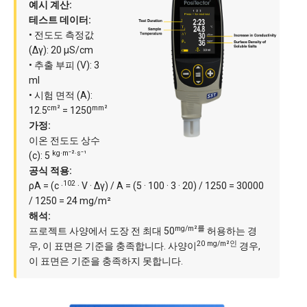
예시 계산:
테스트 데이터:
• 전도도 측정값
(Δγ): 20 µS/cm
• 추출 부피 (V): 3
ml
• 시험 면적 (A):
cm²
mm²
12.5
= 1250
가정:
이온 전도도 상수
kg·m⁻²·s⁻¹
(c): 5
공식 적용:
102
ρA = (c ·
· V · Δγ) / A = (5 · 100 · 3 · 20) / 1250 = 30000
/ 1250 = 24 mg/m²
해석:
mg/m²를
프로젝트 사양에서 도장 전 최대 50
허용하는 경
20 mg/m²인
우, 이 표면은 기준을 충족합니다. 사양이
경우,
이 표면은 기준을 충족하지 못합니다.