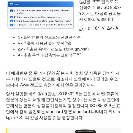
mg/m²
(
)
를
단위로 계
ρA
산하기 위해, ISO 8502-
9에서는 다음의 공식을
제시하고 있습니다:
= c
· 10² · V · Δγ / A
ρA
C - 표면 염분의 전도도와 관련된 상수
V - 추출에 사용된 물의 부피(ml)
Δγ - 추출된 용액의 전도도 변화량(µS/cm)
mm²
A - 추출 용액과 접촉하는 표면적(
)
이 매개변수 중 두 가지(V와 A)는 시험 절차 및 사용된 장비의 세
부 사항에서 도출된 것으로, 제조사나 모델에 따라 달라질 수 있
습니다. ∆γ는 전도도 측정기에서 얻은 결과입니다.
앞서 설명한 바와 같이(참조: ISO 8502-9는 표면에 어떤 종류의
염분이 있는지 어떻게 판단하는가?), 상수 c는 시험 대상 표면에
존재하는 염분의 성질을 가정하여 결정됩니다. ISO 8502-9는 표
면에서 흔히 발견되는 standard 염분 standard 나타내기 위해 5
kg·m⁻²·S⁻¹의 값을 사용할 것을 권장합니다.