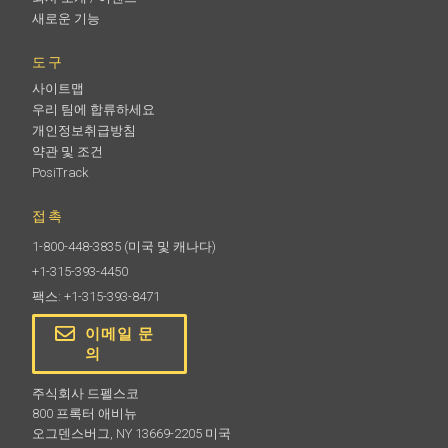
새로운 기능
도구
사이트맵
우리 팀에 합류하세요
개인정보취급방침
약관 및 조건
PosiTrack
접촉
1-800-448-3835
(미국 및 캐나다)
+1-315-393-4450
팩스: +1-315-393-8471
이메일 문
의
주식회사 드펠스코
800 프록터 애비뉴
오그덴스버그, NY 13669-2205 미국