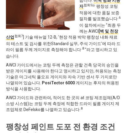
합니다.
미국 방화 시공
협회5는
자
팽창성 코팅
적용에 대한 품질 보증
.6
절차를 발표했습니다
이 절차에서는 "최종 두
께는 AWCI
[벽 및 천장
협회7
산업
] 기술 매뉴얼 12-B, '현장 적용 박막 팽창성 내화 재료
의 테스트 및 검사를 위한Standard 실무, 주석 가이드'에 따라 드
.8
라이 필름 두께 게이지로 측정해야 합니다
"라고 명시하고 있
습니다.
AWCI 가이드에서는 코팅 두께 측정은 관할 건축 당국의 승인을
받은 게이지를 사용해야 한다고 명시하고 있지만, 허용되는 측정
기술은 마그네틱 풀오프 게이지와 자속 기반 센서 두 가지로만
나열되어 있습니다.
PosiTector 6000
게이지는 후자의 허용된
방식을 사용합니다.
AWCI 가이드와 관련하여, 적어도 한 곳의 at 코팅 제조업체(A/D
소방 시스템)는 코팅 두께 측정에 적합한 드라이 필름 게이지 제
.8
조업체로 DeFelsko를 나열하고 있습니다
팽창성 페인트 도포 전 환경 조건