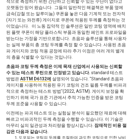
적으로 측정하기 위한 간단하고 신뢰할 수 있는 수단이 없다고
오랫동안 믿어 왔습니다. 그들의 일반적인 해결책은 부품 옆에
금속(강철 또는 알루미늄) 쿠폰을 놓은 다음 기계적 또는 전자적
(자기 또는 와전류) 게이지로 쿠폰에 적용된 두께를 측정하는 것
이었습니다. 이 노동 집약적 인 솔루션은 일반 코팅 영역에 배치
된 플랫 쿠폰이 해당 플라스틱 부품과 동일한 페인트 프로파일을
받는다는 가정을 기반으로합니다. 초음파 솔루션을 통해 사용자
는 실제 부품의 총 코팅 두께를 측정 할 수 있습니다. 사용된 초음
파 게이지와 코팅 적용 공정에 따라 추가 이점은 여러 개의 별개
의 층을 식별할 수 있다는 것입니다.
초음파 코팅 두께 측정은 이제 목재 산업에서 사용되는 신뢰할
수 있는 테스트 루틴으로 인정받고 있습니다.
standard 테스트
방법은
ASTM D6132에
설명되어 있습니다. "Standard 초음파
게이지를 사용하여 적용된 유기 코팅의 건조 필름 두께를 비파괴
적으로 측정하는 테스트 방법"(2022, ASTM). 게이지 보정을 확
인하기 위해 국가 표준 기관에서 추적 가능한 인증을 받은 코팅
두께 표준을 사용할 수 있습니다.
이전에는 파괴 테스트 또는 실험실 분석이 필요했던 재료에 대해
빠르고 비파괴적인 두께 측정을 수행할 수 있습니다. 이 기술은
마무리 실의 일관성과 처리량을 향상시킵니다.
잠재적인 비용 절
감은 다음과 같습니다.
도포되는 코팅의 두께를 조절하여 과도한 코팅으로 인한 낭비