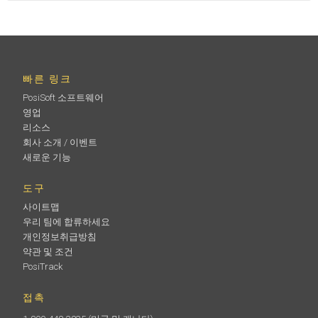
빠른 링크
PosiSoft 소프트웨어
영업
리소스
회사 소개 / 이벤트
새로운 기능
도구
사이트맵
우리 팀에 합류하세요
개인정보취급방침
약관 및 조건
PosiTrack
접촉