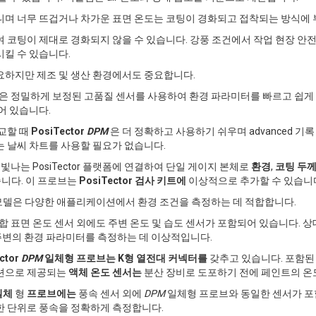
니며 너무 뜨겁거나 차가운 표면 온도는 코팅이 경화되고 접착되는 방식에 
 코팅이 제대로 경화되지 않을 수 있습니다. 강풍 조건에서 작업 현장 안
킬 수 있습니다.
요하지만 제조 및 생산 환경에서도 중요합니다.
은 정밀하게 보정된 고품질 센서를 사용하여 환경 파라미터를 빠르고 쉽게
어 있습니다.
교할 때
PosiTector
DPM
은 더 정확하고 사용하기 쉬우며 advanced 기
는 날씨 차트를 사용할 필요가 없습니다.
나는 PosiTector 플랫폼에 연결하여 단일 게이지 본체로
환경
,
코팅 두
습니다. 이 프로브는
PosiTector 검사 키트에
이상적으로 추가할 수 있습니
델은 다양한 애플리케이션에서 환경 조건을 측정하는 데 적합합니다.
합 표면 온도 센서 외에도 주변 온도 및 습도 센서가 포함되어 있습니다. 상대
장 주변의 환경 파라미터를 측정하는 데 이상적입니다.
ctor
DPM
일체형 프로브는
K형 열전대 커넥터를
갖추고 있습니다. 포함된
옵션으로 제공되는
액체 온도 센서는
분산 장비로 도포하기 전에 페인트의 온
일체
형
프로브에는
풍속 센서 외에
DPM
일체형 프로브와 동일한 센서가 포
한 단위로 풍속을 정확하게 측정합니다.