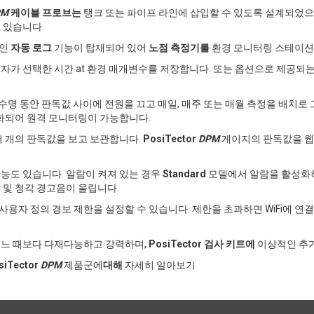
PM
케이블 프로브는
탱크 또는 파이프 라인에 삽입할 수 있도록 설계되었으며 최
수 있습니다.
적인
자동 로그
기능이 탑재되어 있어
노점 측정기를
환경 모니터링 스테이션
용자가 선택한 시간 at 환경 매개변수를 저장합니다. 또는 옵션으로 제공되
명 동안 판독값 사이에 전원을 끄고 매일, 매주 또는 매월 측정을 배치로 그
화되어 원격 모니터링이 가능합니다.
 개의 판독값을 보고 보관합니다.
PosiTector
DPM
게이지의 판독값을 웹
능도 있습니다. 알람이 켜져 있는 경우
Standard
모델에서 알람을 활성화하
각 및 청각 경고음이 울립니다.
 사용자 정의 경보 제한을 설정할 수 있습니다. 제한을 초과하면 WiFi에 연결
어느 때보다 다재다능하고 강력하며,
PosiTector 검사 키트에
이상적인 추가
siTector
DPM
제품군에
대해
자세히 알아보기