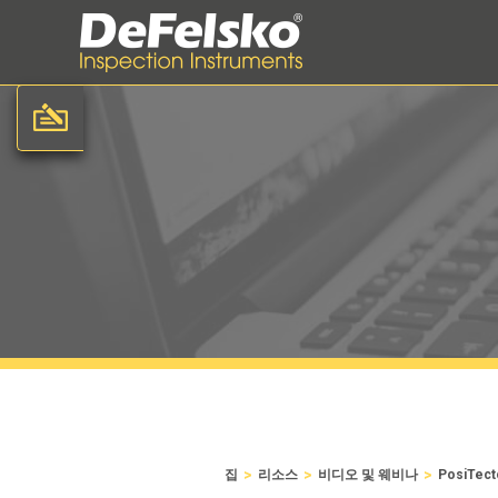
>
>
>
집
리소스
비디오 및 웨비나
PosiTe