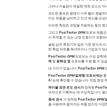
그러나 이슬점이 유일한 제한 요소는 아
과도한 풍속은 용매가 너무 빨리 증발하여
이는 제품을 낭비하고 인근 재산을 손상시
이러한 측정은 코팅을 적용하는 동안 중
그리고
PosiTector
DPM
프로브 제품군
서 추적할 수 있는 교정 인증서가 포함되
슬링 심리 측정기와 같은 기존 방식과 비
한 룩업 차트를 해석하거나 기압표가 있
PosiTector
DPM
프로브는 수상 경력에 빛
께
및
용해성 염
프로브를 수용 할 수 있
네 가지가 있습니다.
PosiTector
DPM
모
PosiTector
DPM
일체형 프로브에는
통
At 눈에 확인할 수 있습니다. 작업 현
케이블 표면 온도 센서가
장착된
PosiTe
속적으로 기록하는 데 이상적입니다. 
풍속 센서
가 장착된
PosiTector
DPM
을 사용하여 움직이는 부품 없이도 다양