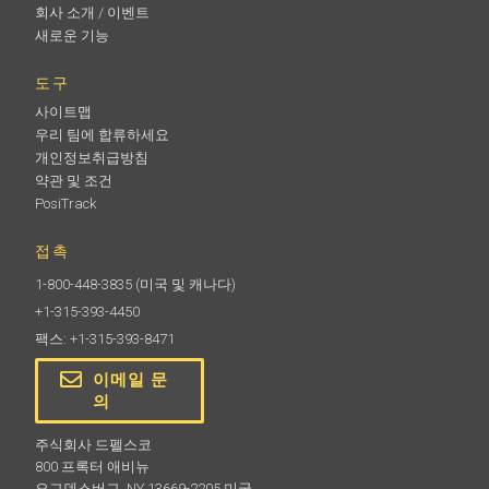
회사 소개 / 이벤트
새로운 기능
도구
사이트맵
우리 팀에 합류하세요
개인정보취급방침
약관 및 조건
PosiTrack
접촉
1-800-448-3835
(미국 및 캐나다)
+1-315-393-4450
팩스: +1-315-393-8471
이메일 문
의
주식회사 드펠스코
800 프록터 애비뉴
오그덴스버그, NY 13669-2205 미국