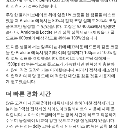
요소가 될 수 있다. DeFelsko의 고객 샘플 프로그램을 통해 다양
한 신청서가 접수되었습니다.
투명한 폴리카보네이트 위에 얇은 UV 코팅을 한 샘플을 테스트
했을 때 Araldite 에폭시는 80%의 접착 코팅 실패로 20%의 코팅
풀오프만 달성할 수 있었습니다. 고장은 약 400psi에서 발생했
습니다. Araldite를 Loctite 유리 접착 접착제로 대체했을 때 풀
오프는 600psi의 예상 강도로 원하는 100%였습니다.
또 다른 샘플에서는 알루미늄 위에 매끄러운 테프론과 같은 코팅
을 한 Araldite 에폭시 및 기타 여러 접착제가 100psi at 100% 접
착 코팅 실패를 경험했습니다. 록타이트 유리 본딩 접착제는
1500psi at 부분적으로 풀오프가 가능했지만 반복성이 충분하
지 않아 직접 권장하기는 어려웠습니다. 따라서 접착제 제조업체
와 협력하여 해당 용도에 더 적합한 대안을 찾을 것을 사용자에
게 권고했습니다.
더 빠른 경화 시간
많은 고객이 제공된 2액형 에폭시 대신 흔히 '미친 접착제'라고
불리는 1액형 접착제인 시아노아크릴레이트의 사용에 대해 문
의합니다. 시아노아크릴레이트는 경화 시간이 빠르고 적용하기
쉬우며 응집력이 비교적 강한 것으로 가장 잘 알려져 있습니다.
가장 큰 단점은 dolly 코팅-접착제 인터페이스 at 높은 접착 at 접