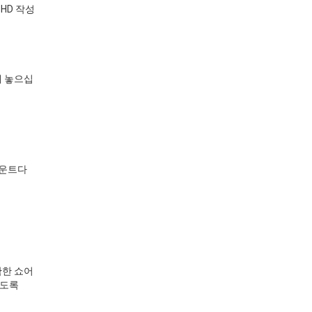
SHD 작성
에 놓으십
카운트다
확한 쇼어
되도록