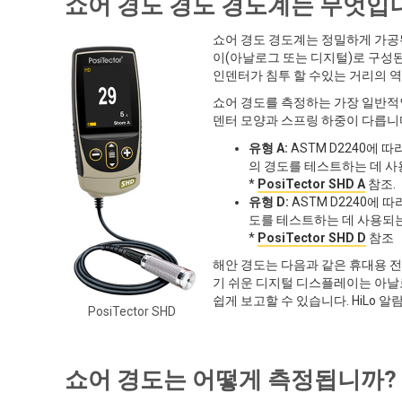
쇼어 경도 경도 경도계는 무엇입
쇼어 경도 경도계는 정밀하게 가공된
이(아날로그 또는 디지털)로 구성된
인덴터가 침투 할 수있는 거리의 
쇼어 경도를 측정하는 가장 일반적인
덴터 모양과 스프링 하중이 다릅니
유형 A:
ASTM D2240에 
의 경도를 테스트하는 데 사용
*
PosiTector SHD A
참조.
유형 D:
ASTM D2240에 
도를 테스트하는 데 사용되는
*
PosiTector SHD D
참조
해안 경도는 다음과 같은 휴대용 
기 쉬운 디지털 디스플레이는 아날
쉽게 보고할 수 있습니다. HiLo 
PosiTector SHD
쇼어 경도는 어떻게 측정됩니까?