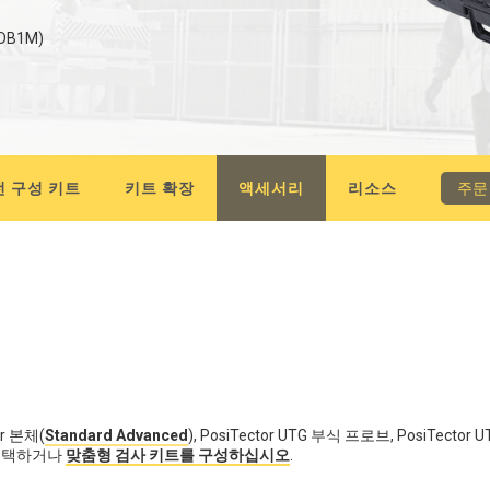
DB1M)
전 구성 키트
키트 확장
액세서리
리소스
주문
r 본체(
Standard Advanced
), PosiTector UTG 부식 프로브, PosiTe
 선택하거나
맞춤형 검사 키트를 구성하십시오
.