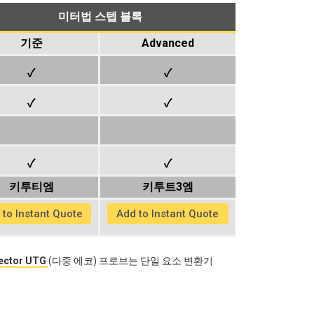
미터법 스텝 블록
기준
Advanced
✓
✓
✓
✓
✓
✓
키투티엠
키투트3엠
 to Instant Quote
Add to Instant Quote
ector UTG
(다중 에코) 프로브는 단일 요소 변환기