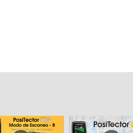
 접촉 매질
표면 청소 퍼티
Tector 200 및 PosiTector UTG
버니싱하기 전에 파편의 테스트 표
커플란트 1병이 함께 배송됩니다. 4
소하려면
을 추가로 구매할 수 있습니다(12개
 팩의 경우 판매).
더 알아보세요
더 알아보세요