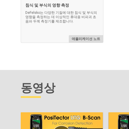
침식 및 부식의 영향 측정
DeFelsko는 다양한 기질에 대한 침식 및 부식의
PosiTector 검사 키트용 펠리칸
초음파
영향을 측정하는 데 이상적인 휴대용 비파괴 초
케이스
음파 두께 측정기를 제조합니다.
모든 Posi
초음파 
맞춤형 폼 인서트가 포함된 견고한 방수 펠
온스 병
리칸 케이스는 PosiTector 기기를 안전하
애플리케이션 노트
또는 트윈
게 보관할 수 있습니다.
더 알아보세요
동영상